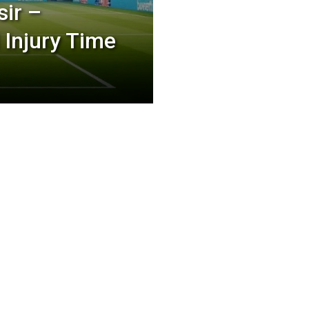
sir –
Injury Time