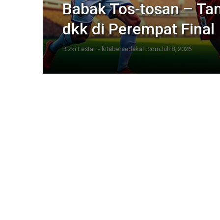
Babak Tos-tosan – Ta
dkk di Perempat Final
Rizki Lestari - kitabersedekah.com
Juli 8, 2026