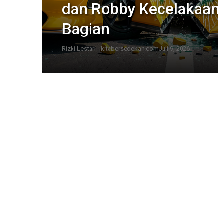
dan Robby Kecelakaan
Bagian
Rizki Lestari - kitabersedekah.com
Juli 9, 2026