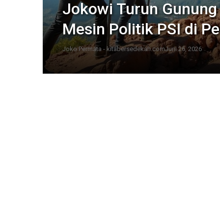
Jokowi Turun Gunung
Mesin Politik PSI di P
Joko Permata - kitabersedekah.com
Juni 26, 2026