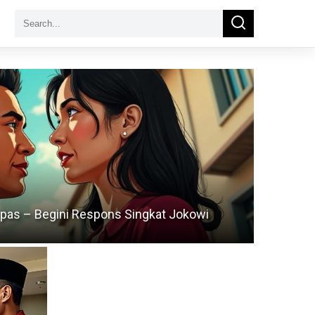
Search
Search
for:
lepas – Begini Respons Singkat Jokowi