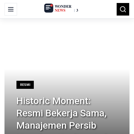
Skip
Search
to
Menu
Searc
for:
content
RESMI
Historic Moment:
Resmi Bekerja Sama,
Manajemen Persib