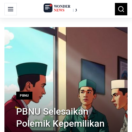
Search
Menu
Searc
for:
PBNU
PBNU Selesaikan
Polemik Kepemilikan