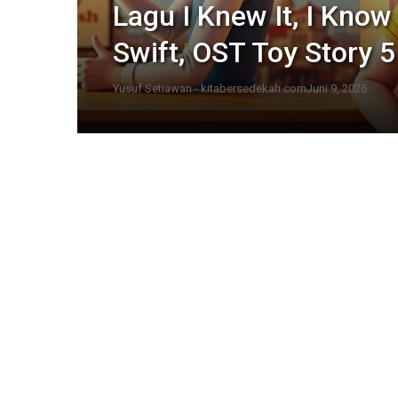
Lagu I Knew It, I Know
Swift, OST Toy Story 5
Yusuf Setiawan - kitabersedekah.com
Juni 9, 2026