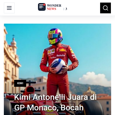
Search
Menu
Searc
for:
KIMI
Kimi Antonelli Juara di
GP Monaco, Bocah