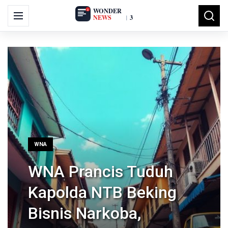
Search
Menu
Searc
for:
WNA
WNA Prancis Tuduh
Kapolda NTB Beking
Bisnis Narkoba,