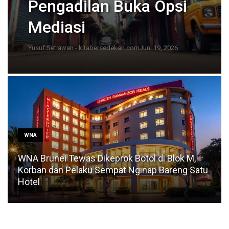
Pengadilan Buka Opsi
Mediasi
Yusuf Setiawan - kitabersedekah.com
Juni 19, 2026
WNA
WNA Brunei Tewas Dikeprok Botol di Blok M,
Korban dan Pelaku Sempat Nginap Bareng Satu
Hotel