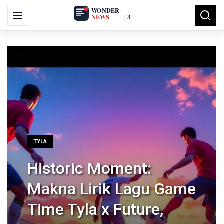
Search
Menu
Searc
for:
TYLA
Historic Moment:
Makna Lirik Lagu Game
Time Tyla x Future,