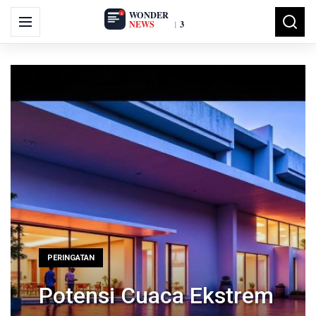
Search
Menu
Searc
for:
PERINGATAN
Potensi Cuaca Ekstrem