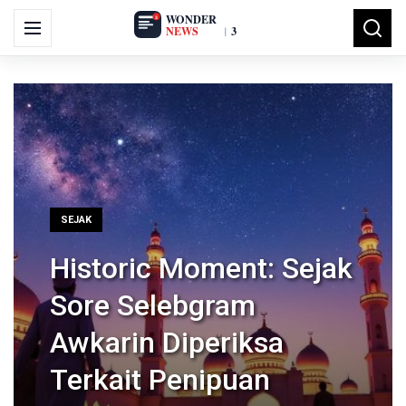
Skip
Search
to
Menu
Searc
for:
content
SEJAK
Historic Moment: Sejak
Sore Selebgram
Awkarin Diperiksa
Terkait Penipuan