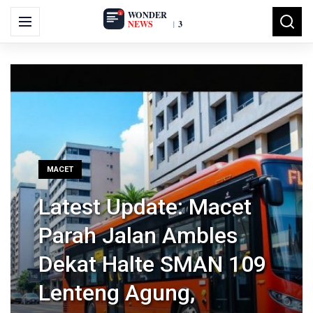
Skip
Search
to
Menu
Searc
for:
content
MACET
Latest Update: Macet
Parah Jalan Ambles
Dekat Halte SMAN 109
Lenteng Agung,