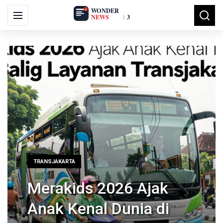
Skip
Search
to
Menu
Searc
for:
content
TRANSJAKARTA
Merakids 2026 Ajak
Anak Kenal Dunia di