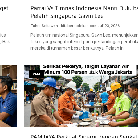
get
Partai Vs Timnas Indonesia Nanti Dulu b
Pelatih Singapura Gavin Lee
Zahra Setiawan - kitabersedekah.com
Juli 23, 2026
ius
Pelatih tim nasional Singapura, Gavin Lee, menunjukka
g Hak
fokus yang sangat intensif pada pertandingan pembuk
mereka di turnamen besar berikutnya. Pelatih ini
PAM
PAM JAYA Perkuat Sinergi dengan Serikat